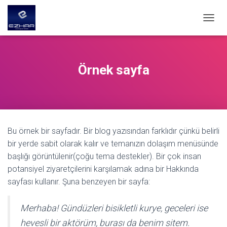
T
O
G
G
L
Örnek sayfa
E
N
A
V
I
G
Bu örnek bir sayfadır. Bir blog yazısından farklıdır çünkü belirli
A
T
bir yerde sabit olarak kalır ve temanızın dolaşım menüsünde
I
başlığı görüntülenir(çoğu tema destekler). Bir çok insan
O
potansiyel ziyaretçilerini karşılamak adına bir Hakkında
N
sayfası kullanır. Şuna benzeyen bir sayfa:
Merhaba! Gündüzleri bisikletli kurye, geceleri ise
hevesli bir aktörüm, burası da benim sitem.